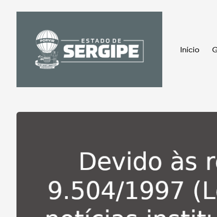
Início
G